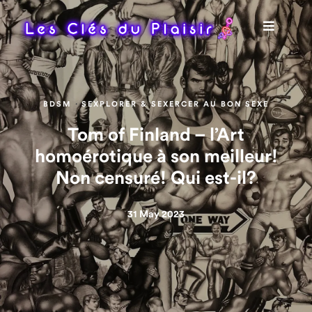
·
BDSM
SEXPLORER & SEXERCER AU BON SEXE​
Tom of Finland – l’Art
homoérotique à son meilleur!
Non censuré! Qui est-il?
31 May 2023