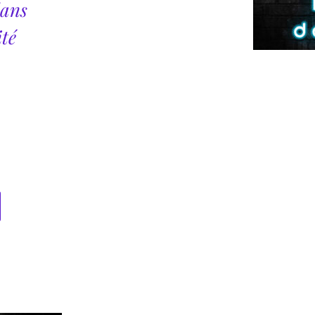
dans
ité