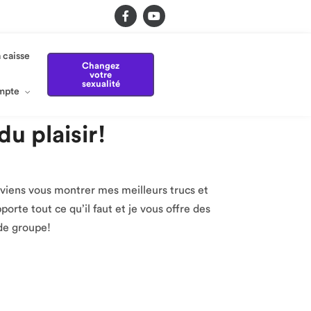
Prendre rendez-
vous​
mpte
a caisse
Changez
votre
sexualité
mpte
u plaisir!
e viens vous montrer mes meilleurs trucs et
orte tout ce qu’il faut et je vous offre des
 de groupe!