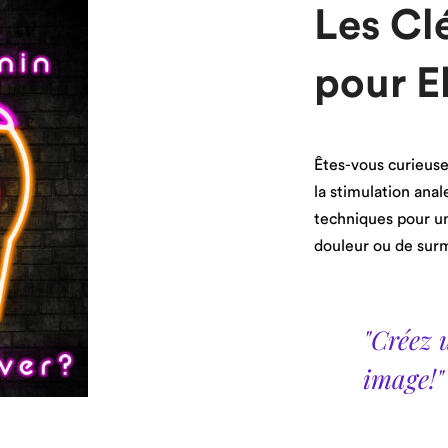
Les Clé
pour E
Êtes-vous curieuse
la stimulation anal
techniques pour un
douleur ou de sur
"Créez 
image!"