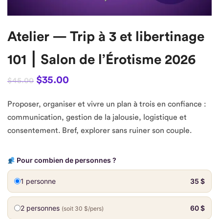
IMPACT PLAY
Atelier — Trip à 3 et libertinage
MEDICAL PLAY
PET PLAY
101 ⎮ Salon de l’Érotisme 2026
WAX PLAY
$
35.00
$
45.00
TOYS
Proposer, organiser et vivre un plan à trois en confiance :
communication, gestion de la jalousie, logistique et
APPAREL
consentement. Bref, explorer sans ruiner son couple.
← BACK TO SITE
Pour combien de personnes ?
1 personne
35 $
2 personnes
60 $
(soit 30 $/pers)