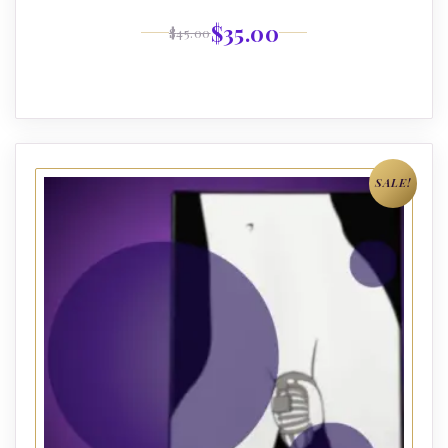
$
35.00
$
45.00
SALE!