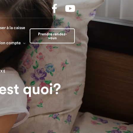
Prendre rendez-
vous​
mpte
ser à la caisse
Prendre rendez-
vous
on compte
EXE
est quoi?