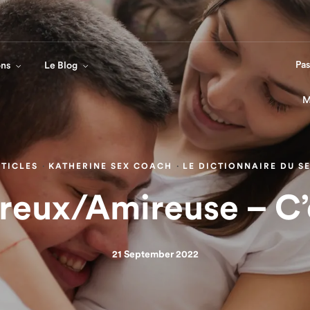
Mon co
Pas
ons
Le Blog
M
TICLES
·
KATHERINE SEX COACH
·
LE DICTIONNAIRE DU S
reux/Amireuse – C’
21 September 2022