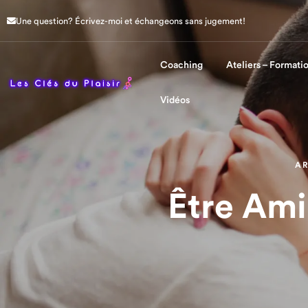
Une question? Écrivez-moi et échangeons sans jugement!
Le Blog
Vidéos
Coaching
Ateliers – Formati
Vidéos
AR
Être Ami