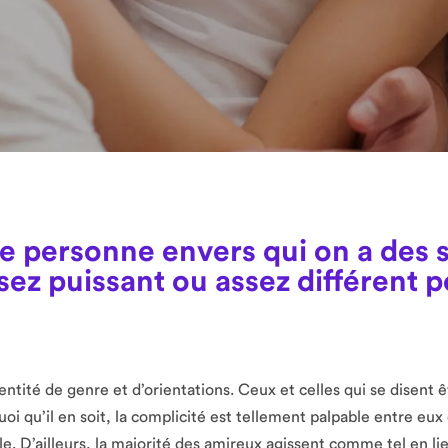
e personne envers qui on a des 
sez puissant ou assez différent p
ntité de genre et d’orientations. Ceux et celles qui se disent ê
i qu’il en soit, la complicité est tellement palpable entre eux
ple. D’ailleurs, la majorité des amireux agissent comme tel en lie