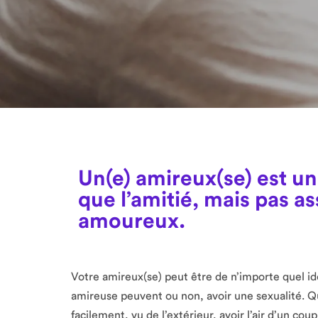
Un(e) amireux(se) est un
que l’amitié, mais pas as
amoureux.
Votre amireux(se) peut être de n’importe quel ide
amireuse peuvent ou non, avoir une sexualité. Quo
facilement, vu de l’extérieur, avoir l’air d’un cou