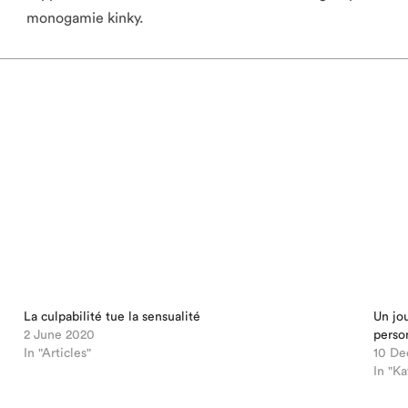
monogamie kinky.
La culpabilité tue la sensualité
Un jo
2 June 2020
perso
In "Articles"
10 De
In "K