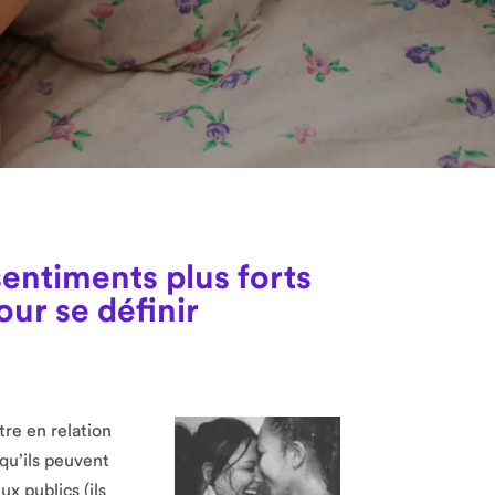
sentiments plus forts
our se définir
tre en relation
 qu’ils peuvent
ux publics (ils