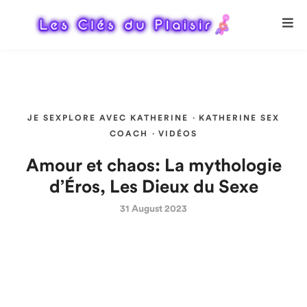
JE SEXPLORE AVEC KATHERINE
·
KATHERINE SEX
COACH
·
VIDÉOS
Amour et chaos: La mythologie
d’Éros, Les Dieux du Sexe
31 August 2023