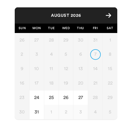
AUGUST 2026
SUN
MON
TUE
WED
THU
FRI
SAT
26
27
28
29
30
31
1
2
3
4
5
6
7
8
9
10
11
12
13
14
15
16
17
18
19
20
21
22
23
24
25
26
27
28
29
30
31
1
2
3
4
5