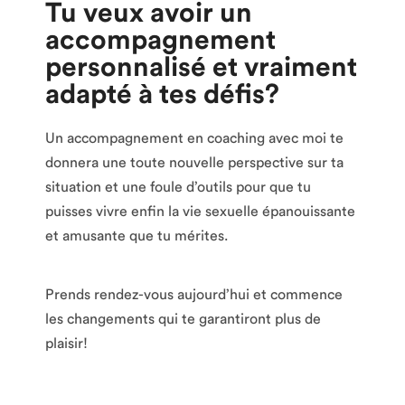
Tu veux avoir un
accompagnement
personnalisé et vraiment
adapté à tes défis?
Un accompagnement en coaching avec moi te
donnera une toute nouvelle perspective sur ta
situation et une foule d’outils pour que tu
puisses vivre enfin la vie sexuelle épanouissante
et amusante que tu mérites.
Prends rendez-vous aujourd’hui et commence
les changements qui te garantiront plus de
plaisir!