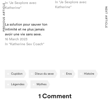
In "Je Sexplore avec
In "Je Sexplore avec
PREVIOUS ARTICLE
Katherine"
Katherine"
NEXT ARTICLE
La solution pour sauver ton
intimité et ne plus jamais
avoir une vie sans sexe.
16 March 2023
In "Katherine Sex Coach"
Cupidon
Dieux du sexe
Eros
Histoire
Légendes
Mythes
1 Comment