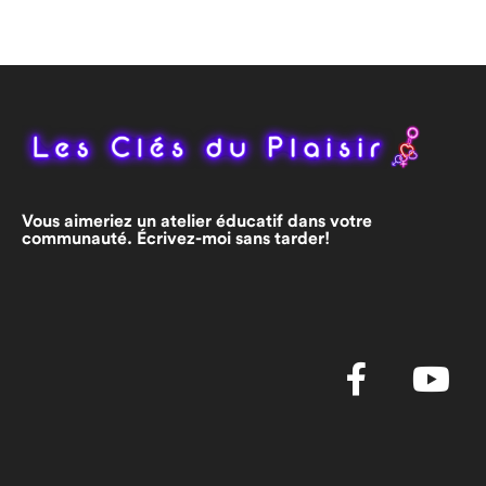
Vous aimeriez un atelier éducatif dans votre
communauté. Écrivez-moi sans tarder!