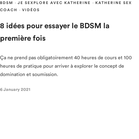
BDSM
·
JE SEXPLORE AVEC KATHERINE
·
KATHERINE SEX
COACH
·
VIDÉOS
8 idées pour essayer le BDSM la
première fois
Ça ne prend pas obligatoirement 40 heures de cours et 100
heures de pratique pour arriver à explorer le concept de
domination et soumission.
6 January 2021