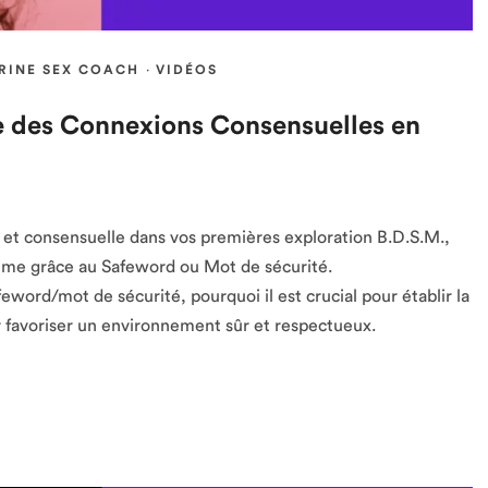
RINE SEX COACH
·
VIDÉOS
e des Connexions Consensuelles en
et consensuelle dans vos premières exploration B.D.S.M.,
ntime grâce au Safeword ou Mot de sécurité.
eword/mot de sécurité, pourquoi il est crucial pour établir la
ur favoriser un environnement sûr et respectueux.