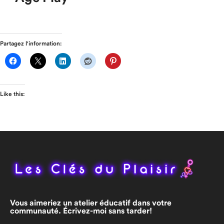
Partagez l'information:
Like this:
Vous aimeriez un atelier éducatif dans votre
communauté. Écrivez-moi sans tarder!