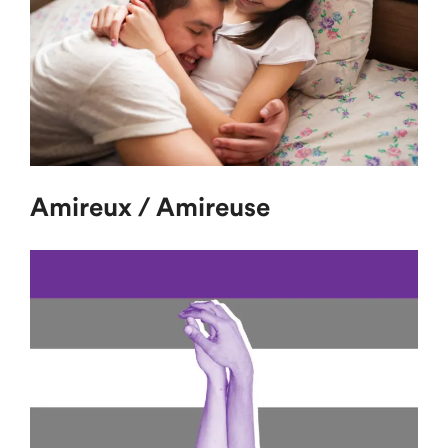
Amireux / Amireuse