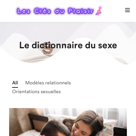
Le dictionnaire du sexe
All
Modèles relationnels
Orientations sexuelles